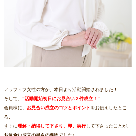
​アラフィフ女性の方が、本日より活動開始されました！
そして、
”活動開始初日にお見合い２件成立！”
会員様に、
お見合い成立のコツとポイント
をお伝えしたとこ
ろ、
すぐに
理解・納得して下さり、即、実行
して下さったことが、
お見合い成立の早さの要因
でした♪