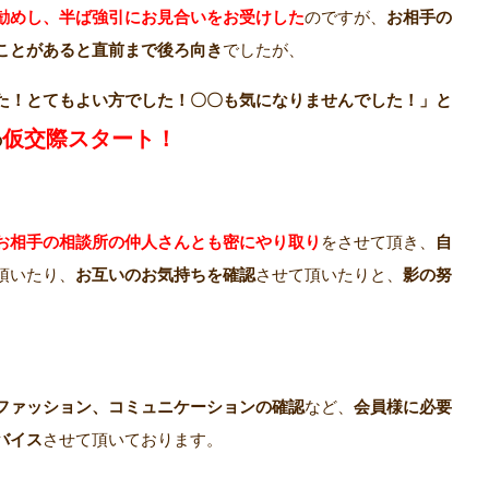
勧めし、半ば強引にお見合いをお受けした
のですが、
お相手の
ことがあると直前まで後ろ向き
でしたが、
た！とてもよい方でした！〇〇も気になりませんでした！」と
仮交際スタート！
の
お相手の相談所の仲人さんとも密にやり取り
をさせて頂き、
自
頂いたり、
お互いのお気持ちを確認
させて頂いたりと、
影の努
ファッション、コミュニケーションの確認
など、
会員様に必要
バイス
させて頂いております。