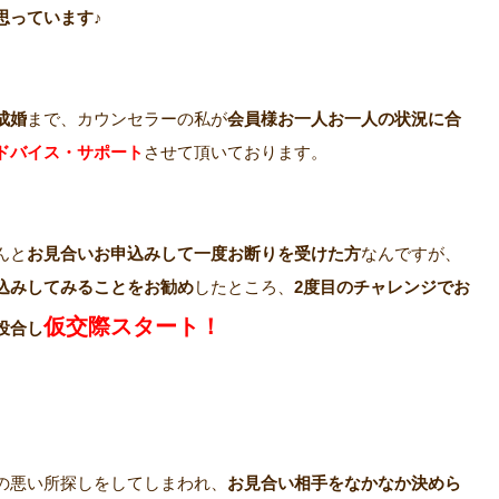
思っています♪
成婚
まで、カウンセラーの私が
会員様お一人お一人の状況に合
ドバイス・サポート
させて頂いております。
んと
お見合いお申込みして一度お断りを受けた方
なんですが、
込みしてみることをお勧め
したところ、
2度目のチャレンジでお
仮交際スタート！
投合し
の悪い所探しをしてしまわれ、
お見合い相手をなかなか決めら