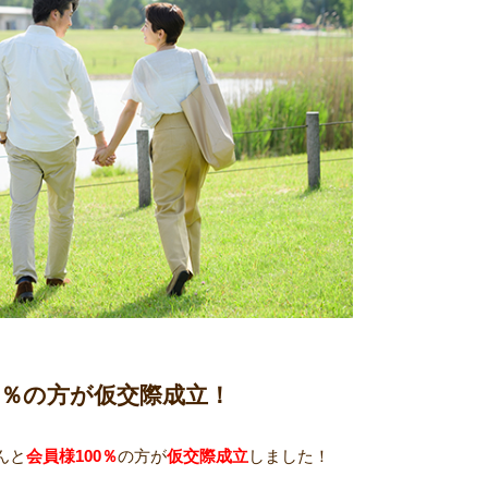
0％の方が仮交際成立！
んと
会員様100％
の方が
仮交際成立
しました！