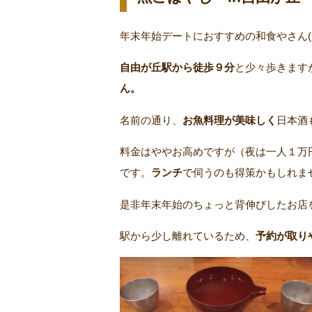
年末年始デートにおすすめの和食やさん
自由が丘駅から徒歩９分
と少々歩きます
ん。
名前の通り、
お魚料理が美味しく
日本酒
料金はややお高めですが（夜は一人１万
です。
ランチ
で伺うのも得策かもしれま
是非年末年始のちょっと背伸びしたお店
駅から少し離れているため、
予約が取り