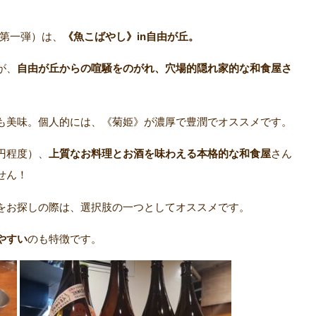
(第一弾）は、
《魚こばやし》in自由が丘。
が、
自由が丘からの喧騒をのがれ、穴場的隠れ家的な和食屋さ
も美味。個人的には、《菊姫》が濃厚で豊潤でオススメです。
円程度）、
上質なお料理とお酒を味わえる本格的な和食屋
さん
せん！
をお探しの際は、選択肢の一つとしてオススメです。
やすい
のも特徴です。