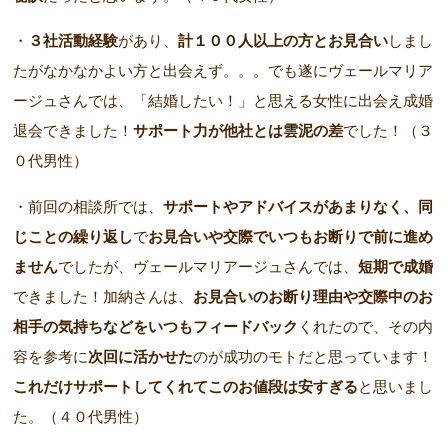
・
３社活動経験
があり、
計１００人以上の方とお見合い
しまし
たがなかなかよい方と出会えず。。。でも遂にヴェールマリア
ージュさんでは、「結婚したい！」と思える女性に出会え成婚
退会できました！
サポート力が他社とは雲泥の差
でした！（３
０代男性）
・前回の相談所では、
サポートやアドバイスがあまりなく、同
じことの繰り返し
で
お見合いや交際でいつもお断りで前に進め
ません
でしたが、ヴェールマリアージュさんでは、
短期で成婚
できました！加納さんは、
お見合いのお断り理由や交際中のお
相手の気持ちなどをいつもフィードバック
くれたので、その内
容を参考に
次回に活かせた
のが成功のモトだと思っています！
これだけサポートしてくれてこのお値段は安すぎる
と思いまし
た。（４０代男性）