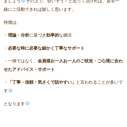
ましょう
その上で、合いそう！と思って頂ければ、是非一
緒にご活動できれば嬉しく思います。
特徴は、
・
理論・分析
に基づき
効率的
な婚活
・
必要な時に必要な細かく丁寧なサポート
・一律ではなく、
会員様お一人お一人のご状況・ご心境に合わ
せたアドバイス・サポート
・
「丁寧・信頼・気さくで話やすい」
と言われることが多いで
す
となります