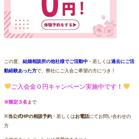
この度、
結婚相談所の他社様でご活動中
・若しくは
過去にご活
動経験あった方
で、弊社にご入会ご希望の方につき！
ご入会金０円キャンペーン実施中です！
※限定３名
まで
※
当公式HPの相談予約
・若しくは
お電話
にてお問い合わせの
方