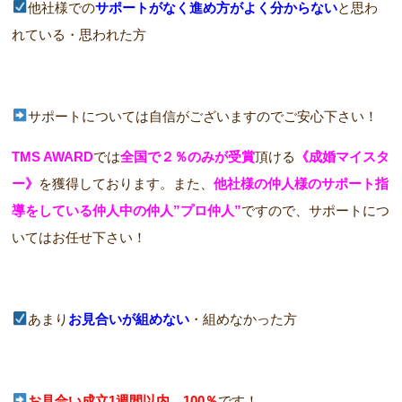
他社様での
サポートがなく進め方がよく分からない
と思わ
れている・思われた方
サポートについては自信がございますのでご安心下さい！
TMS AWARD
では
全国で２％のみが受賞
頂ける
《成婚マイスタ
ー》
を獲得しております。また、
他社様の仲人様のサポート指
導をしている仲人中の仲人”プロ仲人”
ですので、サポートにつ
いてはお任せ下さい！
あまり
お見合いが組めない
・組めなかった方
お見合い成立1週間以内 100％
です！