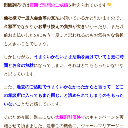
田園調布では
短期で理想のご成婚
を叶えられています
他社様で一度入会金等お支払い
頂いているかと思いますので、
金額面
でなかなか
お乗り換えの負担が大きい
かったり、また以
前お支払いしたのにもう一度…と思われるのもお気持ちな負担
も大きいことでしょう。
しかしながら、
うまくいかないまま活動を続けていても更に時
間とお金の無駄
になってしまい、それはとてももったいないな
と思っています。
また、
過去のご活動でうまくいかなかったからと言って、どこ
の相談所に入ってもまた同じ。と諦められてしまうのももった
いない
ことだと感じています。
そのため今回、過去にない
大幅割引価格
でのキャンペーンを実
施させて頂きました。是非この機会に、ヴェールマリアージュ