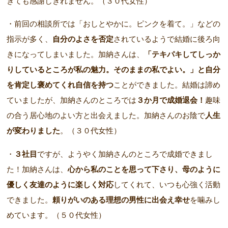
ぎても感謝しきれません。（３０代女性）
・前回の相談所では「おしとやかに。ピンクを着て。」などの
指示が多く、
自分のよさを否定
されているようで結婚に後ろ向
きになってしまいました。加納さんは、
「テキパキしてしっか
りしているところが私の魅力。そのままの私でよい。」と自分
を肯定し褒めてくれ自信を持つ
ことができました。結婚は諦め
ていましたが、加納さんのところでは
３か月で成婚退会！
趣味
の合う居心地のよい方と出会えました。加納さんのお陰で
人生
が変わりました
。（３０代女性）
・
３社目
ですが、ようやく加納さんのところで成婚できまし
た！加納さんは、
心から私のことを思って下さり、母のように
優しく友達のように楽しく対応
してくれて、いつも心強く活動
できました。
頼りがいのある理想の男性に出会え幸せ
を噛みし
めています。（５０代女性）