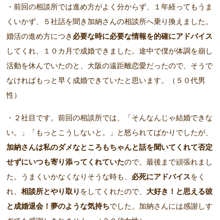
・前回の相談所では進め方がよく分からず、１年経ってもうま
くいかず、５社話を聞き加納さんの相談所へ乗り換えました。
婚活の進め方につき
必要な時に必要な情報を的確にアドバイス
してくれ、１０カ月で成婚できました。途中で僕が体調を崩し
活動を休んでいたのと、大阪の遠距離恋愛だったので、そうで
なければもっと早く成婚できていたと思います。（５０代男
性）
・２社目です。前回の相談所では、「そんなんじゃ結婚できな
い。」「もっとこうしないと。」と怒られてばかりでしたが、
加納さんは私のダメなところもちゃんと話を聞いてくれて否定
せずにいつも寄り添ってくれていた
ので、最後まで頑張れまし
た。うまくいかなくなりそうな時も、
必死にアドバイス
をく
れ、
相談所とやり取り
をしてくれたので、
大好き！と思える彼
と成婚退会！夢のような気持ち
でした。加納さんには感謝しす