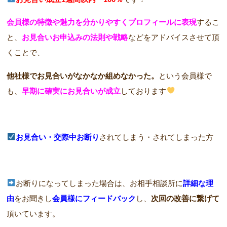
会員様の特徴や魅力を分かりやすくプロフィールに表現
するこ
と、
お見合いお申込みの法則や戦略
などをアドバイスさせて頂
くことで、
他社様でお見合いがなかなか組めなかった。
という会員様で
も、
早期に確実にお見合いが成立
しております
お見合い・
交
際中お断り
されてしまう・されてしまった方
お断りになってしまった場合は、お相手相談所に
詳細な理
由
をお聞きし
会員様にフィードバック
し、
次回の改善に繋げて
頂いています。