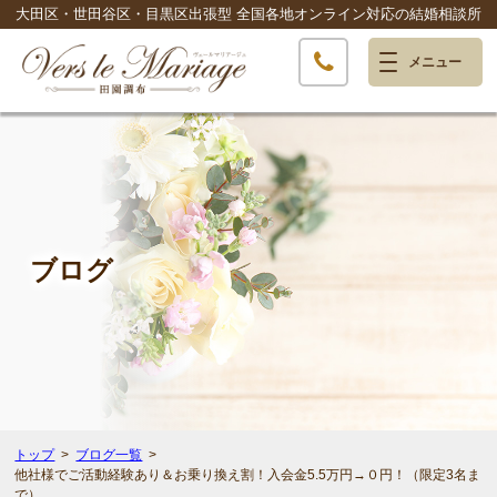
大田区・世田谷区・目黒区出張型
全国各地オンライン対応の結婚相談所
ブログ
トップ
ブログ一覧
他社様でご活動経験あり＆お乗り換え割！入会金5.5万円→０円！（限定3名ま
で）