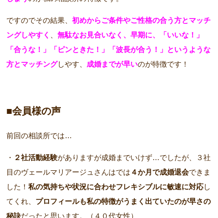
ですのでその結果、
初めからご条件やご性格の合う方とマッチ
ングしやすく
、
無駄なお見合いなく、早期に、「いいな！」
「合うな！」「ピンときた！」「波長が合う！」というような
方とマッチング
しやす、
成婚までが早い
のが特徴です！
■会員様の声
前回の相談所では…
・
２社活動経験
がありますが成婚までいけず…でしたが、３社
目のヴェールマリアージュさんはでは
４か月で成婚退会
できま
した！
私の気持ちや状況に合わせフレキシブルに敏速に対応
し
てくれ、
プロフィールも私の特徴がうまく出ていたのが早さの
秘訣
だったと思います。（４０代女性）