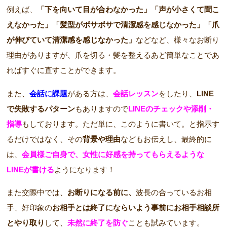
例えば、
「下を向いて目が合わなかった」「声が小さくて聞こ
えなかった」「髪型がボサボサで清潔感を感じなかった」「爪
が伸びていて清潔感を感じなかった」
などなど、様々なお断り
理由がありますが、爪を切る・髪を整えるあど簡単なことであ
ればすぐに直すことができます。
また、
会話に課題
がある方は、
会話レッスン
をしたり、
LINE
で失敗するパターン
もありますので
LINEのチェックや添削・
指導
もしております。ただ単に、このように書いて。と指示す
るだけではなく、その
背景や理由
などもお伝えし、最終的に
は、
会員様ご自身で、女性に好感を持ってもらえるような
LINEが書ける
ようになります！
また交際中では、
お断りになる前に、
波長の合っているお相
手、好印象の
お相手とは終了にならいよう事前にお相手相談所
とやり取り
して、
未然に終了を防ぐ
ことも試みています。