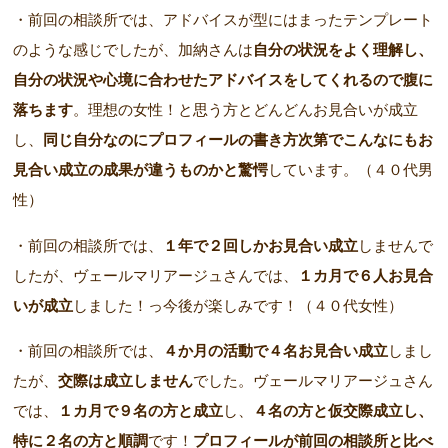
・前回の相談所では、アドバイスが型にはまったテンプレート
のような感じでしたが、加納さんは
自分の状況をよく理解し、
自分の状況や心境に合わせたアドバイスをしてくれるので腹に
落ちます
。理想の女性！と思う方とどんどんお見合いが成立
し、
同じ自分なのにプロフィールの書き方次第でこんなにもお
見合い成立の成果が違うものかと驚愕
しています。（４０代男
性）
・前回の相談所では、
１年で２回しかお見合い成立
しませんで
したが、ヴェールマリアージュさんでは、
１カ月で６人お見合
いが成立
しました！っ今後が楽しみです！（４０代女性）
・前回の相談所では、
４か月の活動で４名お見合い成立
しまし
たが、
交際は成立しません
でした。ヴェールマリアージュさん
では、
１カ月で９名の方と成立
し、
４名の方と仮交際成立し、
特に２名の方と順調
です！
プロフィールが前回の相談所と比べ