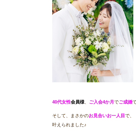
40代女性
会員様
、
ご入会4か月
で
ご成婚
そして、まさかの
お見合いお一人目
で、
叶えられました♪