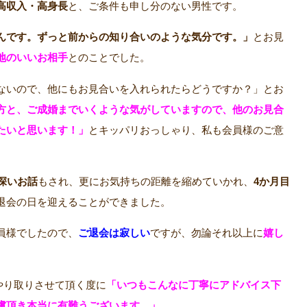
高収入・高身長
と、ご条件も申し分のない男性です。
んです。ずっと前からの知り合いのような気分です。」
とお見
地のいいお相手
とのことでした。
ないので、他にもお見合いを入れられたらどうですか？」とお
方と、ご成婚までいくような気がしていますので、他のお見合
たいと思います！」
とキッパリおっしゃり、私も会員様のご意
深いお話
もされ、更にお気持ちの距離を縮めていかれ、
4か月目
退会の日を迎えることができました。
員様でしたので、
ご退会は寂しい
ですが、勿論それ以上に
嬉し
でやり取りさせて頂く度に
「いつもこんなに丁寧にアドバイス下
慮頂き本当に有難うございます。」