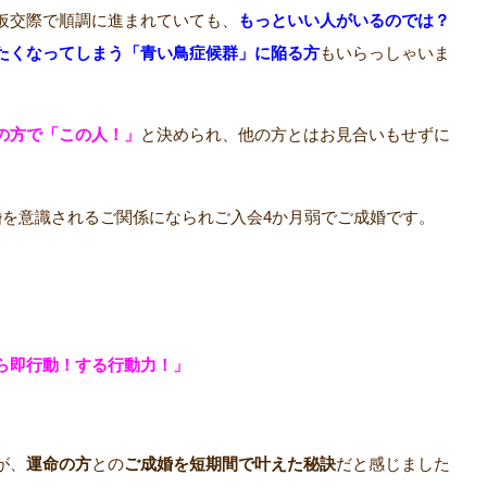
仮交際で順調に進まれていても、
もっといい人がいるのでは？
たくなってしまう「青い鳥症候群」に陥る方
もいらっしゃいま
の方で「この人！」
と決められ、他の方とはお見合いもせずに
婚を意識されるご関係になられご入会4か月弱でご成婚です。
ら即行動！する行動力！」
が、
運命の方
との
ご成婚を短期間で叶えた秘訣
だと感じました