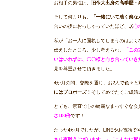
お相手の男性は、
旧帝大出身の高学歴・
そして何よりも、
「一緒にいて凄く楽な
合いの後におっしゃっていたほど、居
心
私が「お一人に固執してしまうのはよく
伝えしたところ、少し考えられ、
「この
いはいれずに、〇〇様と向き合っていき
見を尊重させて頂きました。
4か月の間、交際を通じ、お2人で色々と
にはプロポーズ！
そしてめでたくご成婚
とても、素直で心の綺麗なまっすぐな会
さ100倍
です！
たった4か月でしたが、LINEやお電話
さり有難うございます。」「こんなに配